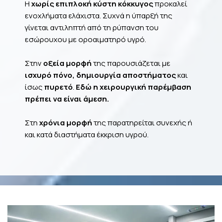
Η
χωρίς επιπλοκή κύστη κόκκυγος
προκαλεί
ενοχλήματα ελάχιστα. Συχνά η ύπαρξή της
γίνεται αντιληπτή από τη ρύπανση του
εσώρουχου με οροαιματηρό υγρό.
Στην
οξεία
μορφή
της παρουσιάζεται με
ισχυρό πόνο, δημιουργία αποστήματος
και
ίσως
πυρετό
.
Εδώ η χειρουργική παρέμβαση
πρέπει να είναι άμεση.
Στη
χρόνια
μορφή
της παρατηρείται συνεχής ή
και κατά διαστήματα έκκριση υγρού.