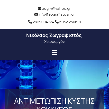
zogrn@yahoo.gr

info@zografistosn.gr

2816 004724
6932 250619


Νικόλαος Ζωγραφιστός
Χειρουργός
ΑΝΤΙΜΕΤΩΠΙΣΗ ΚΥΣΤΗΣ