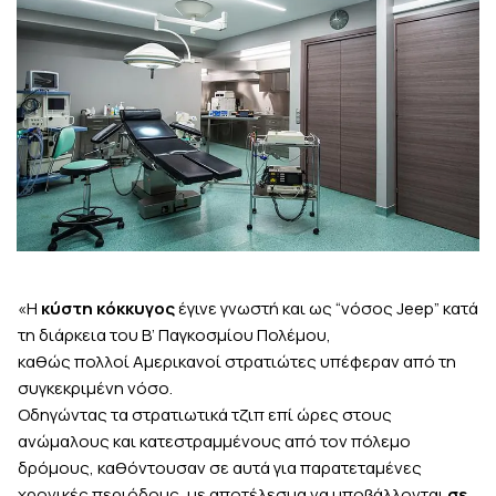
«Η
κύστη κόκκυγος
έγινε γνωστή και ως “νόσος Jeep” κατά
τη διάρκεια του Β’ Παγκοσμίου Πολέμου,
καθώς πολλοί Αμερικανοί στρατιώτες υπέφεραν από τη
συγκεκριμένη νόσο.
Οδηγώντας τα στρατιωτικά τζιπ επί ώρες στους
ανώμαλους και κατεστραμμένους από τον πόλεμο
δρόμους, καθόντουσαν σε αυτά για παρατεταμένες
χρονικές περιόδους, με αποτέλεσμα να υποβάλλονται
σε