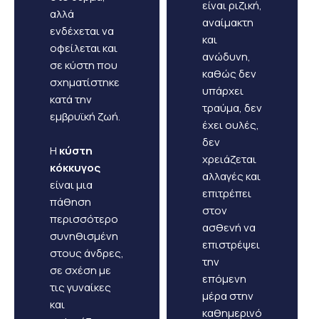
είναι ριζική,
αλλά
αναίμακτη
ενδέχεται να
και
οφείλεται και
ανώδυνη,
σε κύστη που
καθώς δεν
σχηματίστηκε
υπάρχει
κατά την
τραύμα, δεν
εμβρυϊκή ζωή.
έχει ουλές,
δεν
Η
κύστη
χρειάζεται
κόκκυγος
αλλαγές και
είναι μια
επιτρέπει
πάθηση
στον
περισσότερο
ασθενή να
συνηθισμένη
επιστρέψει
στους άνδρες,
την
σε σχέση με
επόμενη
τις γυναίκες
μέρα στην
και
καθημερινό