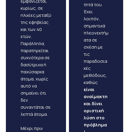
εμφανίζεται,
τητά του.
κυρίως, σε
Έχει
ηλικίες μεταξύ
λοιπόν,
της εφηβείας
σημαντικά
και των 40
πλεονεκτήμ
ετών.
ατα σε
Παράλληλα,
σχέση με
παρατηρείται
τις
συχνότερα σε
παραδοσια
δασύτριχα ή
κές
παχύσαρκα
μεθόδους,
άτομα, χωρίς
καθώς
αυτό να
είναι
σημαίνει ότι
αναίμακτη
δεν
και δίνει
συναντάται σε
οριστική
λεπτά άτομα.
λύση στο
πρόβλημα
Μέχρι πριν
!