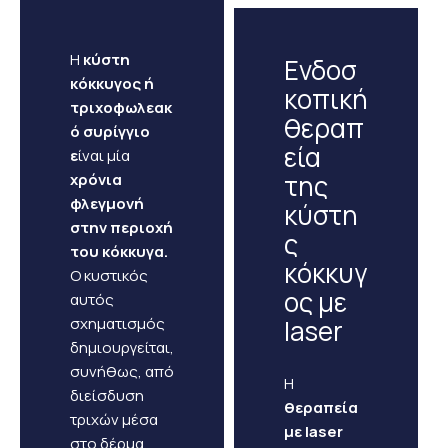
Η
κύστη
Ενδοσ
κόκκυγος ή
κοπική
τριχοφωλεακ
θεραπ
ό συρίγγιο
εία
ε
ίναι μία
της
χρόνια
φλεγμονή
κύστη
στην περιοχή
ς
του κόκκυγα.
κόκκυγ
Ο κυστικός
ος με
αυτός
σχηματισμός
laser
δημιουργείται,
συνήθως, από
Η
διείσδυση
θεραπεία
τριχών μέσα
με laser
στο δέρμα,