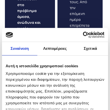
τους. Από
στο
την
πρόβλημα
επόμενη
άμεσα,
ημέρα
ανώδυνα και
επιτρέπετα
χωρίς
ι στους
τραύμα.
ασθενείς
να τρώνε,
Συναίνεση
Λεπτομέρειες
Σχετικά
να
περπατάνε,
να
Αυτή η ιστοσελίδα χρησιμοποιεί cookies
γυμνάζοντα
ι και να
Χρησιμοποιούμε cookie για την εξατομίκευση
κολυμπούν.
περιεχομένου και διαφημίσεων, την παροχή λειτουργιών
κοινωνικών μέσων και την ανάλυση της
επισκεψιμότητάς μας. Επιπλέον, μοιραζόμαστε
πληροφορίες που αφορούν τον τρόπο που
χρησιμοποιείτε τον ιστότοπό μας με συνεργάτες
κοινωνικών μέσων, διαφήμισης και αναλύσεων, οι