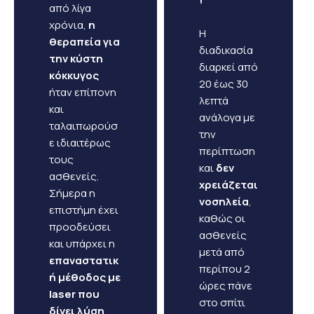
από λίγα
χρόνια,
η
Η
θεραπεία για
διαδικασία
την κύστη
διαρκεί από
κόκκυγος
20 έως 30
ήταν επίπονη
λεπτά
και
ανάλογα με
ταλαιπωρούσ
την
ε ιδιαιτέρως
περίπτωση
τους
και
δεν
ασθενείς.
χρειάζεται
Σήμερα η
νοσηλεία
,
επιστήμη έχει
καθώς οι
προοδεύσει
ασθενείς
και υπάρχει η
μετά από
επαναστατικ
περίπου 2
ή μέθοδος με
ώρες πάνε
laser που
στο σπίτι
δίνει λύση