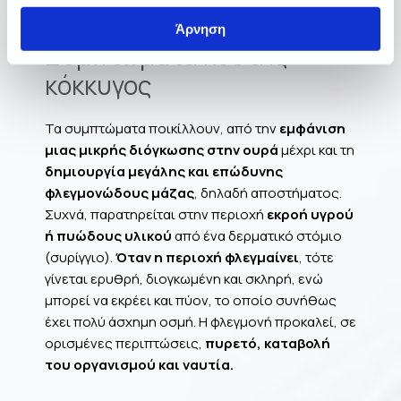
Άρνηση
Συμπτώματα κύστης
κόκκυγος
Τα συμπτώματα ποικίλλουν, από την
εμφάνιση
μιας μικρής διόγκωσης στην ουρά
μέχρι και τη
δημιουργία μεγάλης και επώδυνης
φλεγμονώδους μάζας
, δηλαδή αποστήματος.
Συχνά, παρατηρείται στην περιοχή
εκροή υγρού
ή πυώδους υλικού
από ένα δερματικό στόμιο
(συρίγγιο).
Όταν η περιοχή φλεγμαίνει
, τότε
γίνεται ερυθρή, διογκωμένη και σκληρή, ενώ
μπορεί να εκρέει και πύον, το οποίο συνήθως
έχει πολύ άσχημη οσμή. Η φλεγμονή προκαλεί, σε
ορισμένες περιπτώσεις,
πυρετό, καταβολή
του οργανισμού και ναυτία.